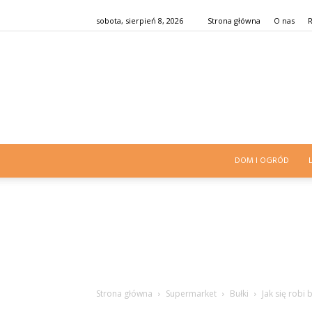
sobota, sierpień 8, 2026
Strona główna
O nas
DOM I OGRÓD
Strona główna
Supermarket
Bułki
Jak się robi 