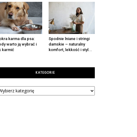
kra karma dla psa:
Spodnie lniane i stringi
edy warto ją wybrać i
damskie – naturalny
k karmić
komfort, lekkość i styl...
KATEGORIE
tegorie