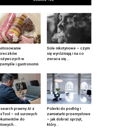
ZOBACZ TEŻ
astosowanie
Sole nikotynowe – czym
oreczków
się wyróżniają i na co
pożywczych w
zwraca się...
zemyśle i gastronomii
search prawny AI z
Polerki do podłóg i
xTool – od surowych
zamiatarki przemysłowe
okumentów do
– jak dobrać sprzęt,
towych...
który...