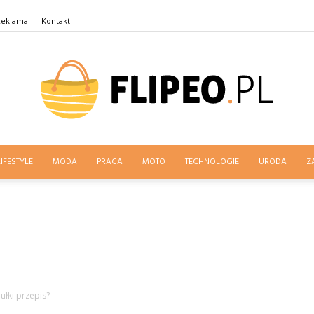
Reklama
Kontakt
LIFESTYLE
MODA
PRACA
MOTO
TECHNOLOGIE
URODA
Z
flipeo.pl
bułki przepis?