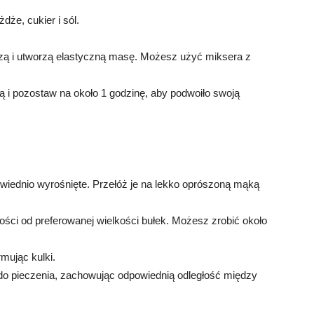
że, cukier i sól.
łączą i utworzą elastyczną masę. Możesz użyć miksera z
ką i pozostaw na około 1 godzinę, aby podwoiło swoją
owiednio wyrośnięte. Przełóż je na lekko oprószoną mąką
ności od preferowanej wielkości bułek. Możesz zrobić około
rmując kulki.
 do pieczenia, zachowując odpowiednią odległość między