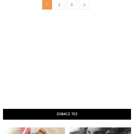
1
2
3
ZOBACZ TEŻ