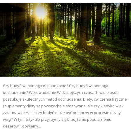
Czy budyń wspomaga odchudzanie? Czy budyń wspomaga
odchudzanie? Wprowadzenie W dzisiejszych czasach wiele osób
poszukuje skutecznych metod odchudzania. Diety, ćwiczenia fizyczne
i suplementy diety są powszechnie stosowane, ale czy kiedykolwiek
zastanawiałeś się, czy budyń może być pomocny w procesie utraty
wagi? W tym artykule przyjrzymy się bliżej temu popularnemu
deserowi i dowiemy...