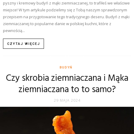
pyszny i kremowy budyń z mąki ziemniaczanej, to trafiłeś we właściwe
miejsce! W tym artykule podzielimy się z Tobą naszym sprawdzonym
przepisem na przygotowanie tego tradycyjnego deseru. Budyń z mąki
ziemniaczanej to popularne danie w polskiej kuchni, które z
pewnością...
CZYTAJ WIĘCEJ
BUDYŃ
Czy skrobia ziemniaczana i Mąka
ziemniaczana to to samo?
29 MAJA 2024