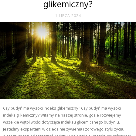
glikemiczny?
1 LIPCA 2024
Czy budyń ma wysoki indeks glikemiczny? Czy budyń ma wysoki
indeks glikemiczny? Witamy na naszej stronie, gdzie rozwiejemy
wszelkie wątpliwości dotyczące indeksu glikemicznego budyniu.
Jesteśmy ekspertami w dziedzinie żywienia i zdrowego stylu życia,
dlatego chcemy dostarczyć Państwu najbardziej rzetelnych informacji